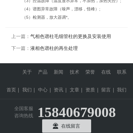
（3）控温故障（温度显示异常，不加热，加热失控）;
（4）谱图异常故障（噪声，漂移，怪峰）;
（5）检测器，放大器调*。
上一篇：
气相色谱柱毛细管柱的更换及安装使用
下一篇：
液相色谱柱的再生处理
关于
产品
新闻
技术
荣誉
在线
联系
首页
|
我们
|
中心
|
资讯
|
文章
|
资质
|
留言
|
我们
15840679008
全国客服
咨询热线
在线留言