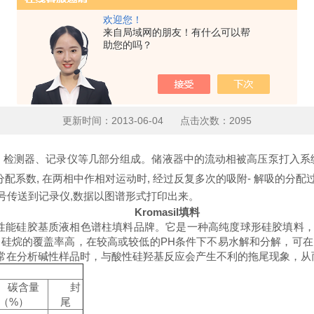
欢迎您！
来自局域网的朋友！有什么可以帮
助您的吗？
液相色谱仪的配置
更新时间：2013-06-04 点击次数：2095
检测器、记录仪等几部分组成。储液器中的流动相被高压泵打入系统
配系数, 在两相中作相对运动时, 经过反复多次的吸附- 解吸的分配
信号传送到记录仪,数据以图谱形式打印出来。
Kromasil填料
 公司生产的高性能硅胶基质液相色谱柱填料品牌。它是一种高纯度球形硅
成，硅烷的覆盖率高，在较高或较低的PH条件下不易水解和分解，可在P
常在分析碱性样品时，与酸性硅羟基反应会产生不利的拖尾现象，从
碳含量
封
（%）
尾