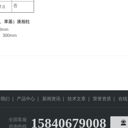
否
7.0
N、苯基）液相柱
0mm
、300mm
于我们
|
产品中心
|
新闻资讯
|
技术文章
|
荣誉资质
|
在线
15840679008
全国客服
咨询热线