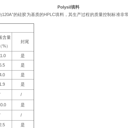
Polysil填料
孔径为120A°的硅胶为基质的HPLC填料，其生产过程的质量控制标准非
碳含量
封尾
（%）
1.0
是
6.5
是
4.0
是
1.9
是
/
/
10.0
是
/
/
2.5
是