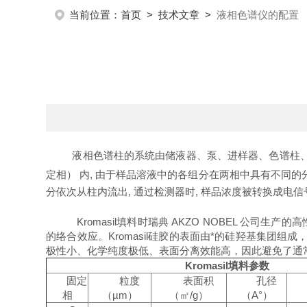
当前位置：
首页
>
技术文章
>
液相色谱仪的配置
液相色谱柱的系统由储液器、泵、进样器、色谱柱、
定相） 内, 由于样品溶液中的各组分在两相中具有不同的分
分依次从柱内流出, 通过检测器时, 样品浓度被转换成电
Kromasil填料时瑞典 AKZO NOBEL
的络合效应。Kromasil硅胶的表面由*的硅羟基集团组
极性小、化学纯度极低、表面分离效能高，因此避免了通
Kromasil填料参数
固定
粒度
表面积
孔径
相
（µm）
（㎡/g）
（A°）