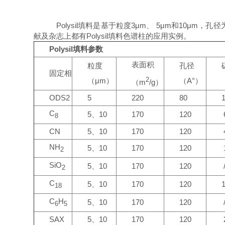
Polysil填料是基于粒度3μm、 5μm和10μm，
献及杂志上都有Polysil填料色谱柱的应用实例。
Polysil填料参数
表面积
粒度
孔径
固定相
（μm）
2
（A°）
（m
/g）
ODS2
5
220
80
1
C
5、10
170
120
8
CN
5、10
170
120
NH
5、10
170
120
2
SiO
5、10
170
120
2
C
5、10
170
120
18
C
H
5、10
170
120
6
5
SAX
5、10
170
120