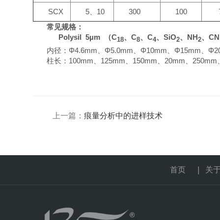
SCX
5、10
300
100
常见规格：
Polysil 5µm （C
、C
、C
、SiO
、NH
、C
18
8
4
2
2
内径：Φ4.6mm、Φ5.0mm、Φ10mm、Φ15mm、Φ2
柱长：100mm、125mm、150mm、20mm、250mm
上一篇：
痕量分析中的进样技术
首页
|
关