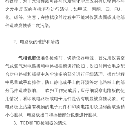
行处理，对非水溶性或可能与水发生化学反应的有机物用不与
之发生反应的有机溶剂进行清洁，如甲苯、丙酮、四、FU、
化、碳等。注意，在擦拭仪器过程中不能对仪器表面或其他部
件造成腐蚀或二次污染。
2、电路板的维护和清洁
气相色谱仪
准备检修前，切断仪器电源，首先用仪表空
气或氮气对电路板和电路板插槽进行吹扫，吹扫时用软毛刷配
合对电路板和插槽中灰尘较多的部分进行仔细清理。操作过程
中尽量戴手套操作，防止静电或手上的汗渍等对电路板上的部
分元件造成影响。
吹扫工作完成后，应仔细观察电路板的使
用情况，看印刷电路板或电子元件是否有明显被腐蚀现象。对
电路板上沾染有机物的电子元件和印刷电路用脱脂棉蘸取酒精
小心擦拭，电路板接口和插槽部分也要进行擦拭。
3、TCD和FID检测器的清洗