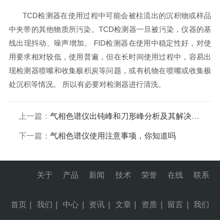
TCD检测器在使用过程中可能会被柱流出的沉积物或样品
中夹带的其他物质所污染。TCD检测器一旦被污染，仪器的基
线出现抖动、噪声增加。 FID检测器在使用中稳定性好，对使
用要求相对较低，使用普遍，但在长时间使用过程中，容易出
现检测器喷嘴和收集极积炭等问题，或有机物在喷嘴或收集极
处沉积等情况。 所以有必要对检测器进行清洗。
上一篇：
气相色谱仪出钝峰和刀形峰分析及其解决办法
下一篇：
气相色谱仪使用注意事项，你知道吗
关于
产品
新闻
技术
荣誉
在线
联系
首页
|
我们
|
中心
|
资讯
|
文章
|
资质
|
留言
|
我们