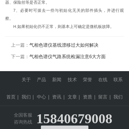
器、保险丝等是否正常。
7、必要时可拔去一些与初始化无关的部件插头，并进行观
察。
H.如果初始化仍不正常，则基本上可确定是微机板故障。
上一篇：
气相色谱仪基线漂移过大如何解决
下一篇：
气相色谱仪气路系统检漏注意6大方面
关于
产品
新闻
技术
荣誉
在线
联系
首页
|
我们
|
中心
|
资讯
|
文章
|
资质
|
留言
|
我们
15840679008
全国客服
咨询热线