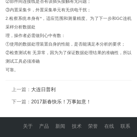
②部件间连接线是否有误插头接触有无问题；
③内置采集卡，外置采集单元有无供电干扰；
2.检察系统本身有*，适应范围和测量精度。为了下一步和GC连机
采样分析数据处
理，操作者必需做到心中有数：
①使用的数据处理装置自身的性能，是否能满足本分析的要求；
②检查测试有 无异常，因为为了保证数据处理结果的准确性，所以
测试工具必须准确
可靠。
上一篇：
大连日普利
下一篇：
2017新春快乐！万事如意！
关于
产品
新闻
技术
荣誉
在线
联系