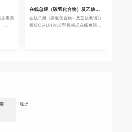
在线总烃（碳氢化合物）及乙炔色谱分析仪
在线自动痕量烃色谱仪GS-101A
炔色谱分
在线自动痕量烃色谱仪GS-101A分析液
分析柱
在线色谱分
氧中的总烃及碳氢化合物各组分含量的
色谱级
小时在线
在线自动色谱仪。它工作可靠，使用方
具有耐
查看详情
液氮、液
便，在空分制氧中已获得广泛的应用。
乙炔进行
期
现货