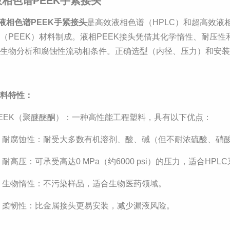
液相色谱PEEK手紧接头
液相色谱PEEK手紧接头
是
高效液相色谱（HPLC）和超高效液
（PEEK）材料制成。液相PEEK接头凭借其化学惰性、耐压
合生物分析和腐蚀性流动相条件。正确选型（内径、压力）和安
材料特性：
EEK（聚醚醚酮）：一种高性能工程塑料，具有以下优点：
 耐腐蚀性：耐受大多数有机溶剂、酸、碱（但不耐浓硫酸、硝
 耐高压：可承受高达0 MPa（约6000 psi）的压力，适合HPL
 生物惰性：不污染样品，适合生物医药领域。
 柔韧性：比金属接头更易安装，减少漏液风险。