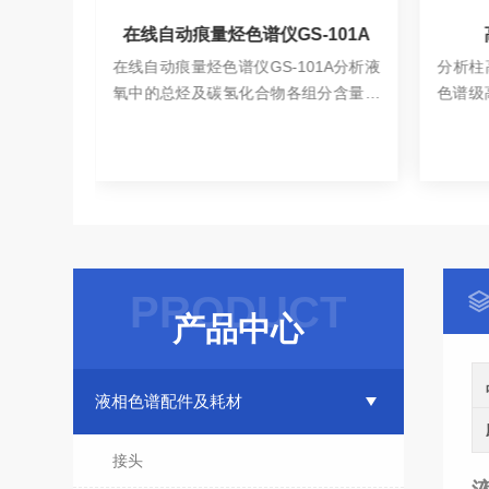
101A
高效液相色谱柱空柱管
1A分析液
分析柱高效液相色谱柱空柱管，是选用
制备
分含量的
色谱级高纯316L型不锈钢管精密加工，
性能P
，使用方
具有耐腐蚀以及耐高压特性。
可达7
查看详情
的应用。
适用
口径
偏软的P
PRODUCT
产品中心
液相色谱配件及耗材
接头