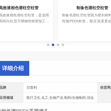
制备色谱柱空柱管
色谱柱空柱管因为密封材料选用高
在线总烃（碳氢化合物）及乙
EEK材质，耐压强度更好，耐压
析仪GS-101WLC型机柜式
000psi；而压缩头及法兰结构更
析仪采用全自动进样系统，24
查看详情
查看详情
于半制备、制备空柱管，因为柱管
无需人工操作，自动对液氧、
尺寸较大，密封材料更倾向于质地
氩中的总烃（碳氢化合物）及
TFE材质，制...
分析，并通过RS232...
详细介绍
品牌
日普利
供货周
应用领域
医疗卫生,化工,生物产业,制药/生物制药,综合