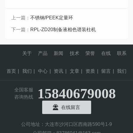
上一篇：
不锈钢/PEEK定量环
下一篇：
RPL-ZD20制备液相色谱装柱机
关于
产品
新闻
技术
荣誉
在线
联系
首页
|
我们
|
中心
|
资讯
|
文章
|
资质
|
留言
|
我们
15840679008
全国客服
咨询热线
在线留言
公司地址：大连市沙河口区西南路590号1-9