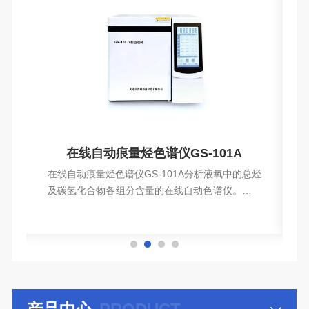
谱分析仪
在线自动痕量烃色谱仪GS-101A
0
在线自动痕量烃色谱仪GS-101A分析液氧中的总烃
系
及碳氢化合物各组分含量的在线自动色谱仪。它工
液
作可靠，使用方便，在空分制氧中已获得广泛的应
查看详情
分
用。