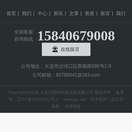
首页
|
我们
|
中心
|
资讯
|
文章
|
资质
|
留言
|
我们
15840679008
全国客服
咨询热线
在线留言
公司地址：大连市沙河口区西南路590号1-9
公司邮箱：83786041@163.com
Copyright©2026 大连日普利科技仪器有限公司 版权所有
备案
号：辽ICP备09018952号-4
sitemap.xml
技术支持：
化工仪
器网
管理登陆