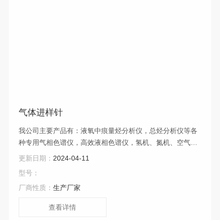
气体进样针
我公司主要产品有：液氧中痕量烃分析仪，总烃分析仪等各
种专用气相色谱仪，高效液相色谱仪，氢机、氮机、空气泵
等气源设备，气、液相色谱柱及柱温箱，气体进样针，色谱
更新日期：
2024-04-11
工作站等。广泛应用于石油、化工、冶金、科研、环保、食
型号：
品及大专院校等领域。
厂商性质：
生产厂家
查看详情