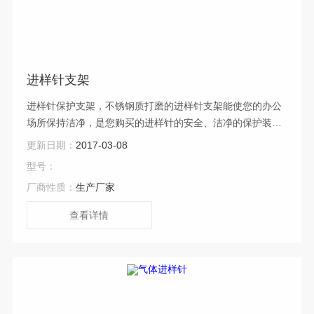
进样针支架
进样针保护支架，不锈钢质打磨的进样针支架能使您的办公
场所保持洁净，是您购买的进样针的安全、洁净的保护装
置，能储存5支700,1700,7000系列的进样针。塑料支架的边
更新日期：
2017-03-08
缘口能避免您的进样针发生意外的碰撞和滑落。塑料支架的
型号：
边距能避免您的进样针与金属盘底的直接接触，这种能立体
厂商性质：
生产厂家
放置或者悬挂在墙上。
查看详情