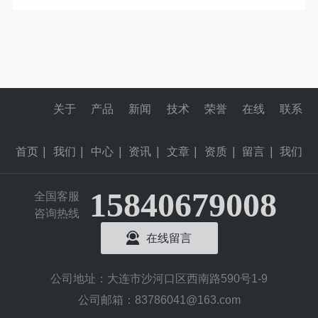
关于
产品
新闻
技术
荣誉
在线
联系
首页
|
我们
|
中心
|
资讯
|
文章
|
资质
|
留言
|
我们
15840679008
全国客服
咨询热线
在线留言
公司地址：大连市沙河口区西南路590号1-9
公司邮箱：83786041@163.com