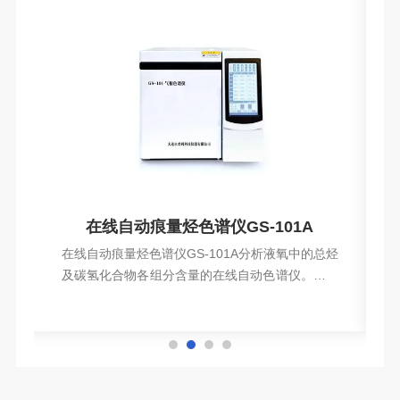
谱分析仪
在线自动痕量烃色谱仪GS-101A
0
在线自动痕量烃色谱仪GS-101A分析液氧中的总烃
系
及碳氢化合物各组分含量的在线自动色谱仪。它工
液
作可靠，使用方便，在空分制氧中已获得广泛的应
查看详情
分
用。