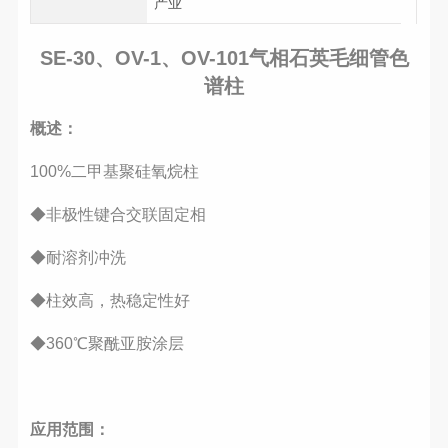
产业
SE-30、OV-1、OV-101气相石英毛细管色
谱柱
概述：
100%二甲基聚硅氧烷柱
◆非极性键合交联固定相
◆耐溶剂冲洗
◆柱效高，热稳定性好
◆360℃聚酰亚胺涂层
应用范围：