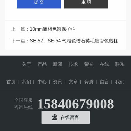
上一篇：
10mm液相色谱保护柱
下一篇：
SE-52、SE-54 气相色谱石英毛细管色谱柱
关于
产品
新闻
技术
荣誉
在线
联系
首页
|
我们
|
中心
|
资讯
|
文章
|
资质
|
留言
|
我们
15840679008
全国客服
咨询热线
在线留言