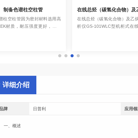
制备色谱柱空柱管
谱柱空柱管因为密封材料选用高
在线总烃（碳氢化合物）及乙
EEK材质，耐压强度更好，耐压
析仪GS-101WLC型机柜式在
000psi；而压缩头及法兰结构更
析仪采用全自动进样系统，24
查看详情
查看详情
半制备、制备空柱管，因为柱管
无需人工操作，自动对液氧、
寸较大，密封材料更倾向于质地
氩中的总烃（碳氢化合物）及
TFE材质，制...
分析，并通过RS232...
详细介绍
品牌
日普利
应用领
一、概述