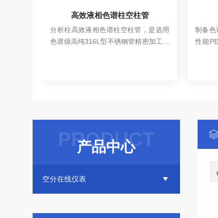
101A
高效液相色谱柱空柱管
1A分析液
分析柱高效液相色谱柱空柱管，是选用
制备色
分含量的
色谱级高纯316L型不锈钢管精密加工，
性能P
，使用方
具有耐腐蚀以及耐高压特性。
可达7
查看详情
的应用。
适用于
口径尺
偏软的P
PRODUCT
产品中心
空分在线仪表