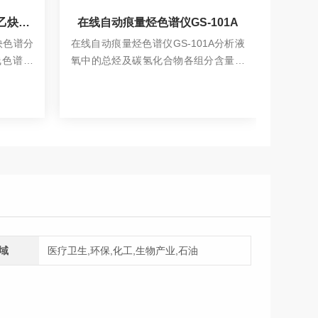
在线总烃（碳氢化合物）及乙炔色谱分析仪
在线自动痕量烃色谱仪GS-101A
炔色谱分
在线自动痕量烃色谱仪GS-101A分析液
分析柱
线色谱分
氧中的总烃及碳氢化合物各组分含量的
色谱级
小时在线
在线自动色谱仪。它工作可靠，使用方
具有耐
查看详情
液氮、液
便，在空分制氧中已获得广泛的应用。
乙炔进行
域
医疗卫生,环保,化工,生物产业,石油