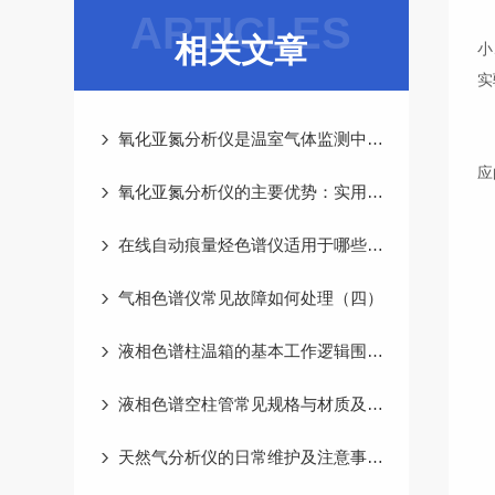
ARTICLES
在
相关文章
小
实
氧化亚氮分析仪是温室气体监测中的关键工具
在
应
氧化亚氮分析仪的主要优势：实用性与可靠性
在线自动痕量烃色谱仪适用于哪些类型的分析
◆
气相色谱仪常见故障如何处理（四）
液相色谱柱温箱的基本工作逻辑围绕温度恒定展开
◆
液相色谱空柱管常见规格与材质及用途
◆
天然气分析仪的日常维护及注意事项你知道吗
◆