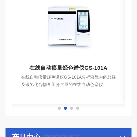
谱分析仪
在线自动痕量烃色谱仪GS-101A
0
在线自动痕量烃色谱仪GS-101A分析液氧中的总烃
系
及碳氢化合物各组分含量的在线自动色谱仪。它工
液
作可靠，使用方便，在空分制氧中已获得广泛的应
查看详情
分
用。