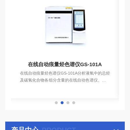
谱分析仪
在线自动痕量烃色谱仪GS-101A
0
在线自动痕量烃色谱仪GS-101A分析液氧中的总烃
系
及碳氢化合物各组分含量的在线自动色谱仪。它工
液
作可靠，使用方便，在空分制氧中已获得广泛的应
查看详情
分
用。