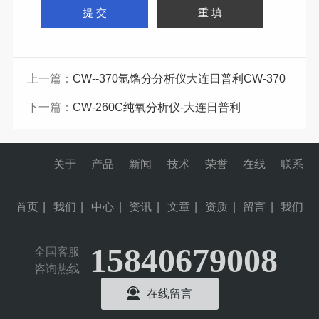
上一篇：
CW--370氩馏分分析仪大连日普利CW-370
下一篇：
CW-260C纯氧分析仪-大连日普利
关于
产品
新闻
技术
荣誉
在线
联系
首页
|
我们
|
中心
|
资讯
|
文章
|
资质
|
留言
|
我们
15840679008
全国客服
咨询热线
在线留言