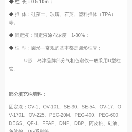
◆
柱 长：0.5-10m；
◆
担 体：硅藻土、玻璃、石英、塑料担体（TPA）
等。
◆
固定液：固定液涂布浓度：1-30%；
◆
柱 型：圆形—常规的基本都是圆形柱管；
U形—岛津品牌部分气相色谱仪一般采用U型柱
管。
部分填充柱填料：
固定液：OV-1、OV-101、SE-30、SE-54、OV-17、O
V-1701、OV-225、PEG-20M、PEG-400、PEG-600、
DEGS、QF-1、FFAP、DNP、DBP、阿皮松、硅油、
角鲨烷、DG系列等。