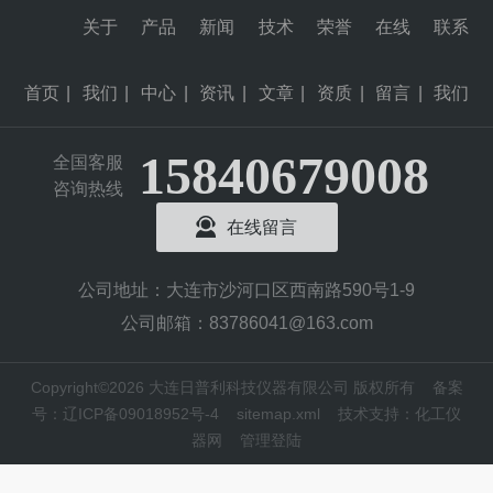
关于
产品
新闻
技术
荣誉
在线
联系
首页
|
我们
|
中心
|
资讯
|
文章
|
资质
|
留言
|
我们
15840679008
全国客服
咨询热线
在线留言
公司地址：大连市沙河口区西南路590号1-9
公司邮箱：83786041@163.com
Copyright©2026 大连日普利科技仪器有限公司 版权所有
备案
号：辽ICP备09018952号-4
sitemap.xml
技术支持：
化工仪
器网
管理登陆