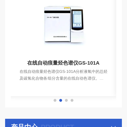
谱分析仪
在线自动痕量烃色谱仪GS-101A
0
在线自动痕量烃色谱仪GS-101A分析液氧中的总烃
系
及碳氢化合物各组分含量的在线自动色谱仪。它工
液
作可靠，使用方便，在空分制氧中已获得广泛的应
查看详情
分
用。