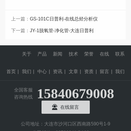
上一篇：
GS-101C日普利-在线总烃分析仪
下一篇：
JY-1脱氧管-净化管-大连日普利
关于
产品
新闻
技术
荣誉
在线
联系
首页
|
我们
|
中心
|
资讯
|
文章
|
资质
|
留言
|
我们
15840679008
全国客服
咨询热线
在线留言
公司地址：大连市沙河口区西南路590号1-9