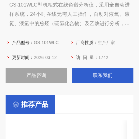
GS-101WLC型机柜式在线色谱分析仪，采用全自动进
样系统，24小时在线无需人工操作，自动对液氧、液
氮、液氩中的总烃（碳氢化合物）及乙炔进行分析，并
通过RS232、RS485及4-20mA信号分别将9个组分浓
度及总烃浓度传输给DCS系统进行实时监控。
产品型号：
GS-101WLC
厂商性质：
生产厂家
更新时间：
2026-03-12
访 问 量：
1742
产品咨询
联系我们
推荐产品