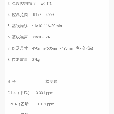
温度控制精度：
3.
±0.1℃
控温范围：
～
4.
RT+5
400℃
基线漂移：
5.
≤1×10-11A/30min
基线噪声：
6.
≤1×10-12A
仪器尺寸：
宽
高
深
7.
490mm×505mm×495mm(
×
×
)
仪器重量：
8.
37kg
组分
检测限
（甲烷）
C H4
0.001 ppm
（乙烯）
C2H4
0.001 ppm