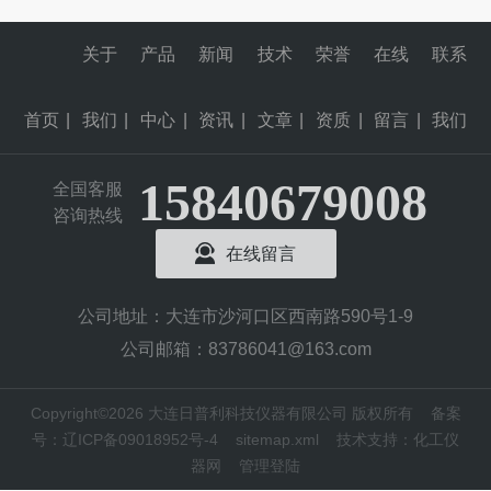
关于
产品
新闻
技术
荣誉
在线
联系
首页
|
我们
|
中心
|
资讯
|
文章
|
资质
|
留言
|
我们
15840679008
全国客服
咨询热线
在线留言
公司地址：大连市沙河口区西南路590号1-9
公司邮箱：83786041@163.com
Copyright©2026 大连日普利科技仪器有限公司 版权所有
备案
号：辽ICP备09018952号-4
sitemap.xml
技术支持：
化工仪
器网
管理登陆