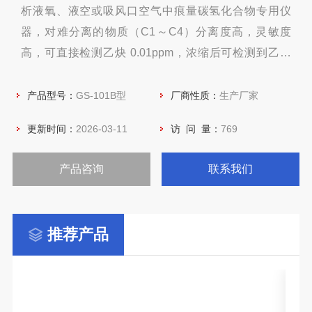
析液氧、液空或吸风口空气中痕量碳氢化合物专用仪
器，对难分离的物质（C1～C4）分离度高，灵敏度
高，可直接检测乙炔 0.01ppm，浓缩后可检测到乙炔
0.002ppm，是保证空分设备及主冷液氧安全运行的检
测设备。同样也可作为石油、化工、钢铁和气体工业等
产品型号：
GS-101B型
厂商性质：
生产厂家
检测碳氢化合物的过程控制仪表，本产品的用户遍布全
更新时间：
2026-03-11
访 问 量：
769
国各地，赢得良好的信誉和评价。
产品咨询
联系我们
推荐产品