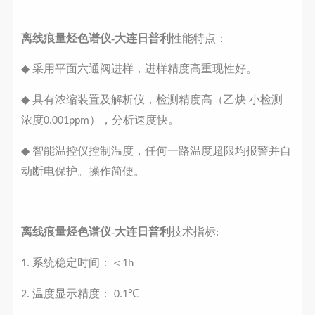
离线痕量烃色谱仪-大连日普利
性能特点：
采用平面六通阀进样，进样精度高重现性好。
◆
具有浓缩装置及解析仪，检测精度高（乙炔
小检测
◆
浓度
），分析速度快。
0.001ppm
智能温控仪控制温度，任何一路温度超限均报警并自
◆
动断电保护。操作简便。
离线痕量烃色谱仪-大连日普利
技术指标
:
系统稳定时间：＜
1.
1h
温度显示精度：
2.
0.1℃