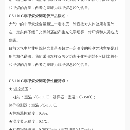
和甲烷的含量，两者之差即为非甲烷总烃的含量。
GS-101G
非甲烷烃测定仪
产品概述：
大气中的非甲烷烃含量超过一定浓度，除直接对人体健康有害外，
在一定条件下经日光照射还能产生光化学烟雾，对环境和人类造成
危害。
目前大气中的非甲烷烃含量是否超过一定浓度的检测方法主要是利
用气相色谱法。我们采用双柱双氢火焰离子化检测器分别测出总烃
和甲烷的含量，两者之差即为非甲烷总烃的含量。
GS-101G
非甲烷烃测定仪
性能特点：
★
温控范围：
柱箱：室温 5℃-350℃；进样器：室温 5℃-350℃；
热导检测器：室温 5℃-350℃。
★柱箱温控精度：0.3%。
★温度显示精度：0.1℃。
★柱箱程升速率：0-20℃/min（调节增量0.1℃/min）。