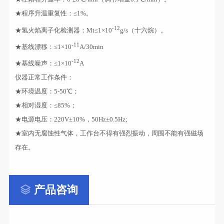
★程序升温重复性：≤1%。
-12
★氢火焰离子化检测器：Mt≤1×10
g/s（十六烷）。
-11
★基线漂移：≤1×10
A/30min
-12
★基线噪声：≤1×10
A
仪器正常工作条件：
★环境温度：5-50℃；
★相对湿度：≤85%；
★电源电压：220V±10%，50Hz±0.5Hz;
★室内无腐蚀性气体，工作台不得有强烈振动，周围不能有强磁场
存在。
产品咨询