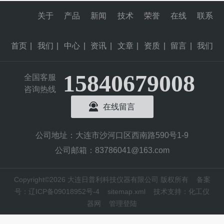
关于
产品
新闻
技术
荣誉
在线
联系
首页
|
我们
|
中心
|
资讯
|
文章
|
资质
|
留言
|
我们
15840679008
全国客服
咨询热线
在线留言
公司地址：大连市沙河口区西南路590号1-9
公司邮箱：83786041@163.com
Copyright©2026 大连日普利科技仪器有限公司 版权所有
备案
号：辽ICP备09018952号-4
sitemap.xml
技术支持：
化工仪
器网
管理登陆