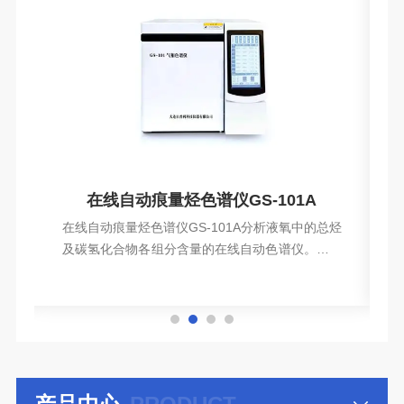
谱分析仪
在线自动痕量烃色谱仪GS-101A
0
在线自动痕量烃色谱仪GS-101A分析液氧中的总烃
系
及碳氢化合物各组分含量的在线自动色谱仪。它工
液
作可靠，使用方便，在空分制氧中已获得广泛的应
查看详情
分
用。